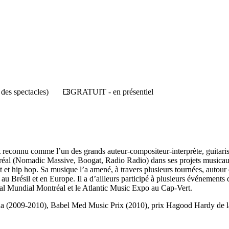
s spectacles)
GRATUIT - en présentiel
t reconnu comme l’un des grands auteur-compositeur-interprète, guitarist
ntréal (Nomadic Massive, Boogat, Radio Radio) dans ses projets musica
at et hip hop. Sa musique l’a amené, à travers plusieurs tournées, auto
 au Brésil et en Europe. Il a d’ailleurs participé à plusieurs événement
 Mundial Montréal et le Atlantic Music Expo au Cap-Vert.
Canada (2009-2010), Babel Med Music Prix (2010), prix Hagood Hardy d