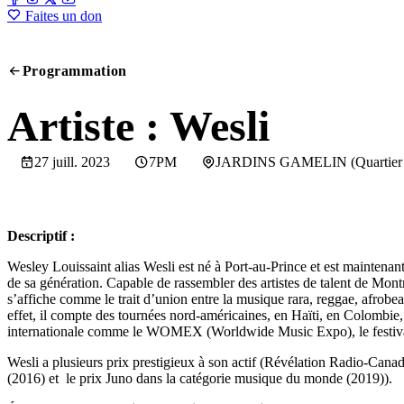
Faites un don
Programmation
SCREENING
Artiste : Wesli
27 juill. 2023
7PM
JARDINS GAMELIN (Quartier de
Descriptif :
Wesley Louissaint alias Wesli est né à Port-au-Prince et est maintenan
de sa génération. Capable de rassembler des artistes de talent de Mo
s’affiche comme le trait d’union entre la musique rara, reggae, afrobe
effet, il compte des tournées nord-américaines, en Haïti, en Colombie,
internationale comme le WOMEX (Worldwide Music Expo), le festival
Wesli a plusieurs prix prestigieux à son actif (Révélation Radio-
(2016) et le prix Juno dans la catégorie musique du monde (2019)).