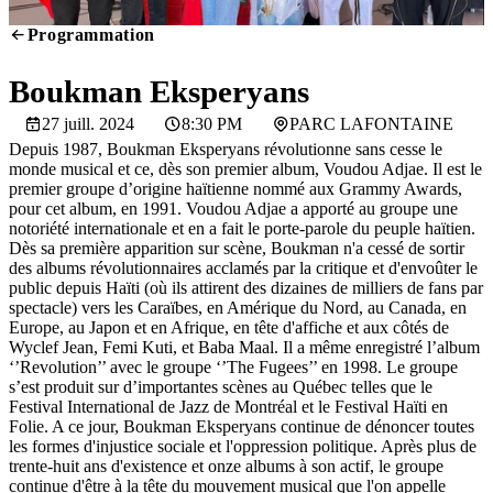
Programmation
SCREENING
Boukman Eksperyans
27 juill. 2024
8:30 PM
PARC LAFONTAINE
Depuis 1987, Boukman Eksperyans révolutionne sans cesse le
monde musical et ce, dès son premier album, Voudou Adjae. Il est le
premier groupe d’origine haïtienne nommé aux Grammy Awards,
pour cet album, en 1991. Voudou Adjae a apporté au groupe une
notoriété internationale et en a fait le porte-parole du peuple haïtien.
Dès sa première apparition sur scène, Boukman n'a cessé de sortir
des albums révolutionnaires acclamés par la critique et d'envoûter le
public depuis Haïti (où ils attirent des dizaines de milliers de fans par
spectacle) vers les Caraïbes, en Amérique du Nord, au Canada, en
Europe, au Japon et en Afrique, en tête d'affiche et aux côtés de
Wyclef Jean, Femi Kuti, et Baba Maal. Il a même enregistré l’album
‘’Revolution’’ avec le groupe ‘’The Fugees’’ en 1998. Le groupe
s’est produit sur d’importantes scènes au Québec telles que le
Festival International de Jazz de Montréal et le Festival Haïti en
Folie. A ce jour, Boukman Eksperyans continue de dénoncer toutes
les formes d'injustice sociale et l'oppression politique. Après plus de
trente-huit ans d'existence et onze albums à son actif, le groupe
continue d'être à la tête du mouvement musical que l'on appelle