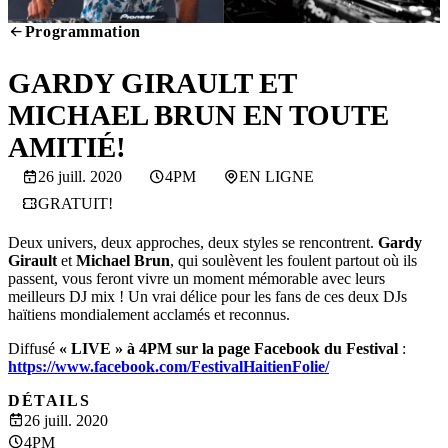
Programmation
SCREENING
GARDY GIRAULT ET
MICHAEL BRUN EN TOUTE
AMITIÉ!
26 juill. 2020
4PM
EN LIGNE
GRATUIT!
Deux univers, deux approches, deux styles se rencontrent.
Gardy
Girault
et
Michael Brun
, qui soulèvent les foulent partout où ils
passent, vous feront vivre un moment mémorable avec leurs
meilleurs DJ mix ! Un vrai délice pour les fans de ces deux DJs
haïtiens mondialement acclamés et reconnus.
Diffusé
« LIVE » à 4PM sur la page Facebook du Festival
:
https://www.facebook.com/FestivalHaitienFolie/
DÉTAILS
26 juill. 2020
4PM