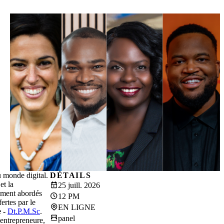
u monde digital.
DÉTAILS
et la
25 juill. 2026
lement abordés
12 PM
ertes par le
EN LIGNE
 -
Dt.P.M.Sc
.
panel
entrepreneure,