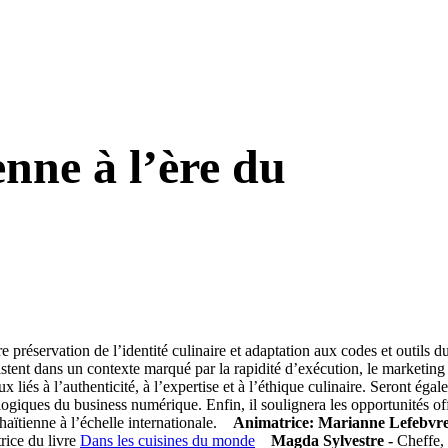
nne à l’ère du
 préservation de l’identité culinaire et adaptation aux codes et outils d
istent dans un contexte marqué par la rapidité d’exécution, le marketing 
 liés à l’authenticité, à l’expertise et à l’éthique culinaire. Seront éga
 logiques du business numérique. Enfin, il soulignera les opportunités off
haïtienne à l’échelle internationale.
Animatrice: Marianne Lefebvre
trice du livre
Dans les cuisines du monde
Magda Sylvestre -
Cheffe, 