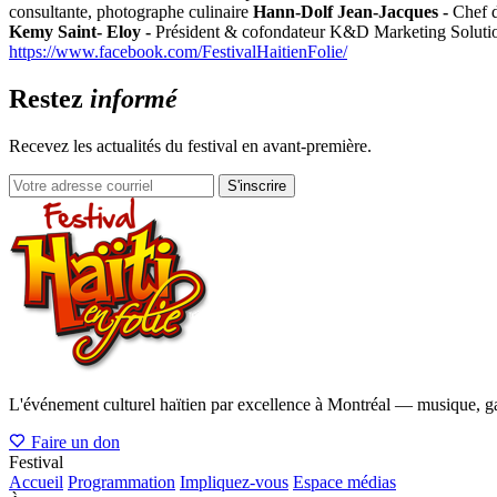
consultante, photographe culinaire
Hann-Dolf Jean-Jacques -
Chef d
Kemy Saint- Eloy -
Président & cofondateur K&D Marketing Soluti
https://www.facebook.com/FestivalHaitienFolie/
Restez
informé
Recevez les actualités du festival en avant-première.
S'inscrire
L'événement culturel haïtien par excellence à Montréal — musique, ga
Faire un don
Festival
Accueil
Programmation
Impliquez-vous
Espace médias