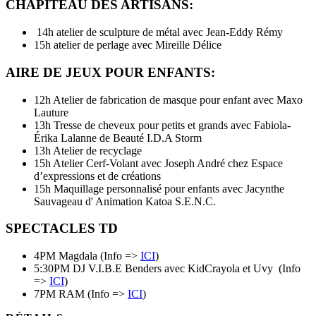
CHAPITEAU DES ARTISANS:
14h atelier de sculpture de métal avec Jean-Eddy Rémy
15h atelier de perlage avec Mireille Délice
AIRE
DE JEUX POUR ENFANTS:
12h Atelier de fabrication de masque pour enfant avec Maxo
Lauture
13h Tresse de cheveux pour petits et grands avec Fabiola-
Érika Lalanne de Beauté
I.D.A
Storm
13h Atelier de recyclage
15h Atelier Cerf-Volant avec Joseph André chez Espace
d’expressions et de créations
15h Maquillage personnalisé pour enfants avec Jacynthe
Sauvageau d' Animation Katoa
S.E.N.C.
SPECTACLES TD
4PM Magdala (Info =>
ICI
)
5:30PM DJ V.I.B.E Benders avec KidCrayola et Uvy (Info
=>
ICI
)
7PM RAM (Info =>
ICI
)