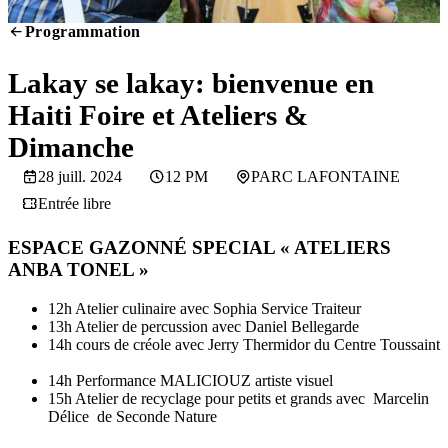
Programmation
SCREENING
Lakay se lakay: bienvenue en
Haiti Foire et Ateliers &
Dimanche
28 juill. 2024
12 PM
PARC LAFONTAINE
Entrée libre
ESPACE GAZONNÉ SPECIAL « ATELIERS
ANBA TONEL »
12h Atelier culinaire avec Sophia Service Traiteur
13h Atelier de percussion avec Daniel Bellegarde
14h cours de créole avec Jerry Thermidor
du Centre Toussaint
14h Performance MALICIOUZ artiste
visue
l
15h Atelier de recyclage pour petits et grands avec Marcelin
Délice de Seconde Nature