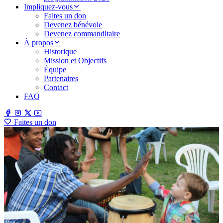
Impliquez-vous
Faites un don
Devenez bénévole
Devenez commanditaire
À propos
Historique
Mission et Objectifs
Équipe
Partenaires
Contact
FAQ
Faites un don