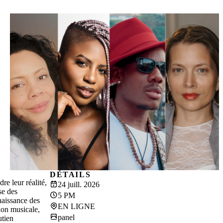
DÉTAILS
re leur réalité,
24 juill. 2026
se des
5 PM
naissance des
EN LIGNE
tion musicale,
panel
utien