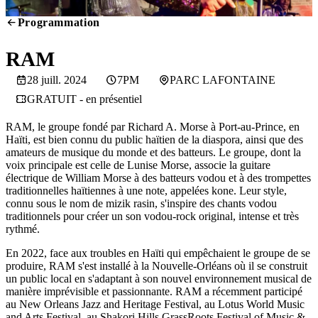
Programmation
SCREENING
RAM
28 juill. 2024
7PM
PARC LAFONTAINE
GRATUIT - en présentiel
RAM, le groupe fondé par Richard A. Morse à Port-au-Prince, en
Haïti, est bien connu du public haïtien de la diaspora, ainsi que des
amateurs de musique du monde et des batteurs. Le groupe, dont la
voix principale est celle de Lunise Morse, associe la guitare
électrique de William Morse à des batteurs vodou et à des trompettes
traditionnelles haïtiennes à une note, appelées kone. Leur style,
connu sous le nom de mizik rasin, s'inspire des chants vodou
traditionnels pour créer un son vodou-rock original, intense et très
rythmé.
En 2022, face aux troubles en Haïti qui empêchaient le groupe de se
produire, RAM s'est installé à la Nouvelle-Orléans où il se construit
un public local en s'adaptant à son nouvel environnement musical de
manière imprévisible et passionnante. RAM a récemment participé
au New Orleans Jazz and Heritage Festival, au Lotus World Music
and Arts Festival, au Shakori Hills GrassRoots Festival of Music &