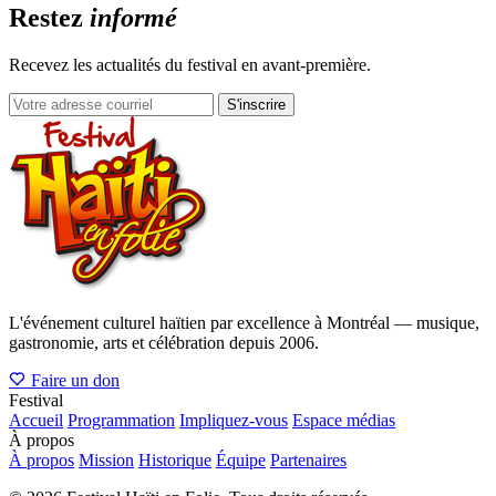
Restez
informé
Recevez les actualités du festival en avant-première.
S'inscrire
L'événement culturel haïtien par excellence à Montréal — musique,
gastronomie, arts et célébration depuis 2006.
Faire un don
Festival
Accueil
Programmation
Impliquez-vous
Espace médias
À propos
À propos
Mission
Historique
Équipe
Partenaires