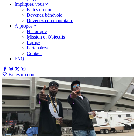
Impliquez-vous
Faites un don
Devenez bénévole
Devenez commanditaire
À propos
Historique
Mission et Objectifs
Équipe
Partenaires
Contact
FAQ
Faites un don