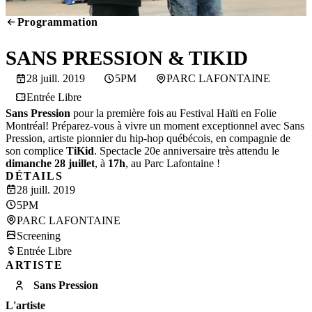
Programmation
SCREENING
SANS PRESSION & TIKID
28 juill. 2019
5PM
PARC LAFONTAINE
Entrée Libre
Sans Pression
pour la première fois au Festival Haïti en Folie
Montréal! Préparez-vous à vivre un moment exceptionnel avec Sans
Pression, artiste pionnier du hip-hop québécois, en compagnie de
son complice
TiKid
. Spectacle 20
e
anniversaire très attendu le
d
imanche 28 juillet
, à
17h
, au Parc Lafontaine !
DÉTAILS
28 juill. 2019
5PM
PARC LAFONTAINE
Screening
Entrée Libre
ARTISTE
Sans Pression
L'artiste