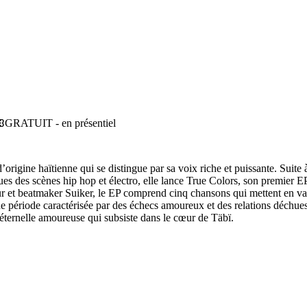
GRATUIT - en présentiel
rigine haïtienne qui se distingue par sa voix riche et puissante. Suite 
es des scènes hip hop et électro, elle lance True Colors, son premier EP
r et beatmaker Suiker, le EP comprend cinq chansons qui mettent en val
e période caractérisée par des échecs amoureux et des relations déchue
l'éternelle amoureuse qui subsiste dans le cœur de Täbï.