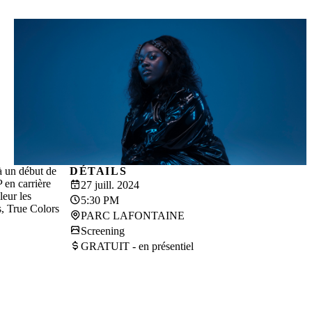
à un début de
DÉTAILS
 en carrière
27 juill. 2024
eur les
5:30 PM
s, True Colors
PARC LAFONTAINE
Screening
GRATUIT - en présentiel