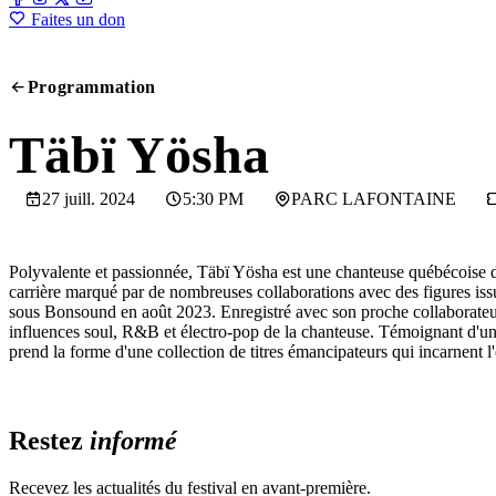
Faites un don
Programmation
SCREENING
Täbï Yösha
27 juill. 2024
5:30 PM
PARC LAFONTAINE
Polyvalente et passionnée, Täbï Yösha est une chanteuse québécoise d’o
carrière marqué par de nombreuses collaborations avec des figures issu
sous Bonsound en août 2023. Enregistré avec son proche collaborateu
influences soul, R&B et électro-pop de la chanteuse. Témoignant d'un
prend la forme d'une collection de titres émancipateurs qui incarnent 
Restez
informé
Recevez les actualités du festival en avant-première.