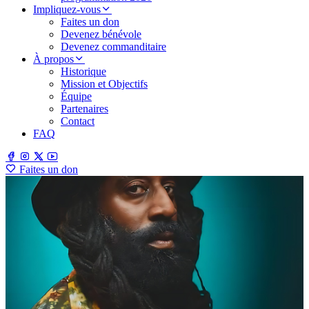
Impliquez-vous
Faites un don
Devenez bénévole
Devenez commanditaire
À propos
Historique
Mission et Objectifs
Équipe
Partenaires
Contact
FAQ
Faites un don