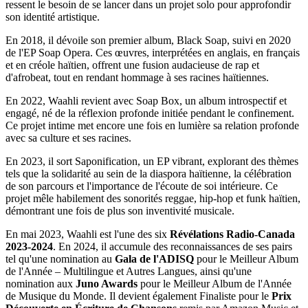
ressent le besoin de se lancer dans un projet solo pour approfondir
son identité artistique.
En 2018, il dévoile son premier album, Black Soap, suivi en 2020
de l'EP Soap Opera. Ces œuvres, interprétées en anglais, en français
et en créole haïtien, offrent une fusion audacieuse de rap et
d'afrobeat, tout en rendant hommage à ses racines haïtiennes.
En 2022, Waahli revient avec Soap Box, un album introspectif et
engagé, né de la réflexion profonde initiée pendant le confinement.
Ce projet intime met encore une fois en lumière sa relation profonde
avec sa culture et ses racines.
En 2023, il sort Saponification, un EP vibrant, explorant des thèmes
tels que la solidarité au sein de la diaspora haïtienne, la célébration
de son parcours et l'importance de l'écoute de soi intérieure. Ce
projet mêle habilement des sonorités reggae, hip-hop et funk haïtien,
démontrant une fois de plus son inventivité musicale.
En mai 2023, Waahli est l'une des six
Révélations Radio-Canada
2023-2024
. En 2024, il accumule des reconnaissances de ses pairs
tel qu'une nomination au
Gala de l'ADISQ
pour le Meilleur Album
de l'Année – Multilingue et Autres Langues, ainsi qu'une
nomination aux
Juno Awards
pour le Meilleur Album de l'Année
de Musique du Monde. Il devient également Finaliste pour le
Prix