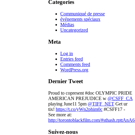
Categories
Communiqué de presse
événements spéciaux
Médias
Uncategorized
Meta
Log in
Entries feed
Comments feed
WordPress.org
Dernier Tweet
Proud to copresent #doc OLYMPIC PRIDE
AMERICAN PREJUDICE w
@CSFF_CA
playing June11 5pm
@TIFF_NET
Get ur
tix!
https://t.co/yWn2phim0c
#CSFF17 -
See more at:
http://torontoblackfilm.com/#sthash.rpttAnA6
Suivez-nous