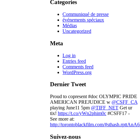
Categories
Communiqué de presse
événements spéciaux
Médias
Uncategorized
Meta
Log in
Entries feed
Comments feed
WordPress.org
Dernier Tweet
Proud to copresent #doc OLYMPIC PRIDE
AMERICAN PREJUDICE w
@CSFF_CA
playing June11 5pm
@TIFF_NET
Get ur
tix!
https://t.co/yWn2phim0c
#CSFF17 -
See more at:
http://torontoblackfilm.com/#sthash.rpttAnA6
Suivez-nous