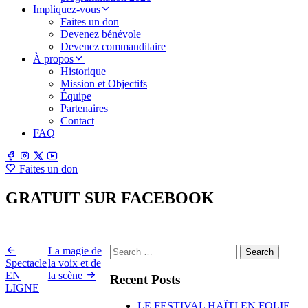
Impliquez-vous
Faites un don
Devenez bénévole
Devenez commanditaire
À propos
Historique
Mission et Objectifs
Équipe
Partenaires
Contact
FAQ
Faites un don
GRATUIT SUR FACEBOOK
8 July 2021 ·
Search
La magie de
for:
Spectacle
la voix et de
EN
la scène
Recent Posts
LIGNE
LE FESTIVAL HAÏTI EN FOLIE