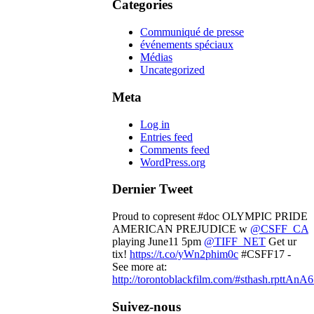
Categories
Communiqué de presse
événements spéciaux
Médias
Uncategorized
Meta
Log in
Entries feed
Comments feed
WordPress.org
Dernier Tweet
Proud to copresent #doc OLYMPIC PRIDE
AMERICAN PREJUDICE w
@CSFF_CA
playing June11 5pm
@TIFF_NET
Get ur
tix!
https://t.co/yWn2phim0c
#CSFF17 -
See more at:
http://torontoblackfilm.com/#sthash.rpttAnA6
Suivez-nous