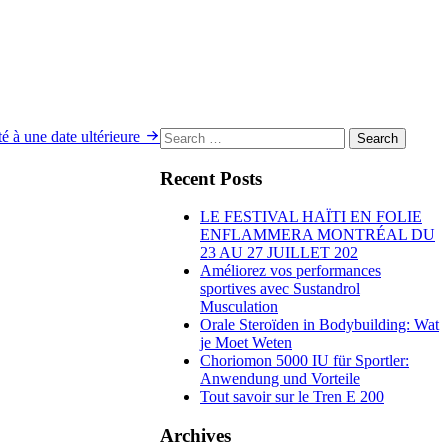
Search
é à une date ultérieure
for:
Recent Posts
LE FESTIVAL HAÏTI EN FOLIE
ENFLAMMERA MONTRÉAL DU
23 AU 27 JUILLET 202
Améliorez vos performances
sportives avec Sustandrol
Musculation
Orale Steroïden in Bodybuilding: Wat
je Moet Weten
Choriomon 5000 IU für Sportler:
Anwendung und Vorteile
Tout savoir sur le Tren E 200
Archives