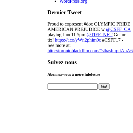
WordPress.org
Dernier Tweet
Proud to copresent #doc OLYMPIC PRIDE
AMERICAN PREJUDICE w
@CSFF_CA
playing June11 5pm
@TIFF_NET
Get ur
tix!
https://t.co/yWn2phim0c
#CSFF17 -
See more at:
http://torontoblackfilm.com/#sthash.rpttAnA6
Suivez-nous
Abonnez-vous à notre infolettre