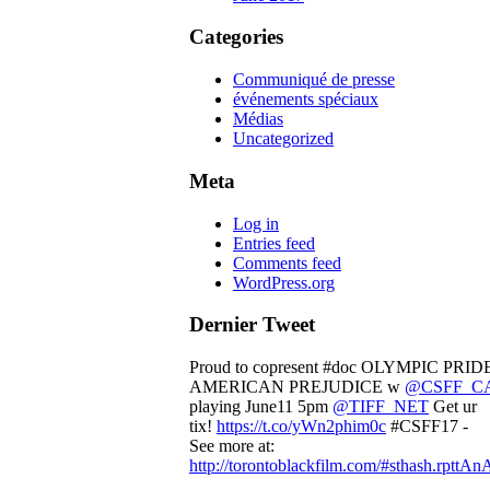
Categories
Communiqué de presse
événements spéciaux
Médias
Uncategorized
Meta
Log in
Entries feed
Comments feed
WordPress.org
Dernier Tweet
Proud to copresent #doc OLYMPIC PRID
AMERICAN PREJUDICE w
@CSFF_C
playing June11 5pm
@TIFF_NET
Get ur
tix!
https://t.co/yWn2phim0c
#CSFF17 -
See more at:
http://torontoblackfilm.com/#sthash.rpttAn