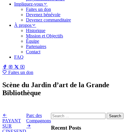
Impliquez-vous
Faites un don
Devenez bénévole
Devenez commanditaire
À propos
Historique
Mission et Objectifs
Équipe
Partenaires
Contact
FAQ
Faites un don
Scène du Jardin d’art de la Grande
Bibliothèque
24 June 2022 ·
Search
Parc des
for:
PAYANT
Compagnons
SUR
Recent Posts
CINESEND